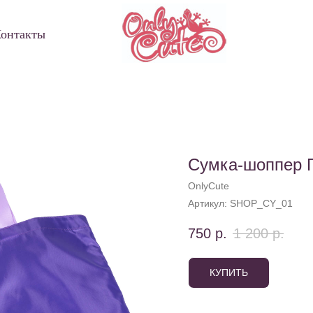
онтакты
Сумка-шоппер П
OnlyCute
Артикул:
SHOP_CY_01
750
р.
1 200
р.
КУПИТЬ