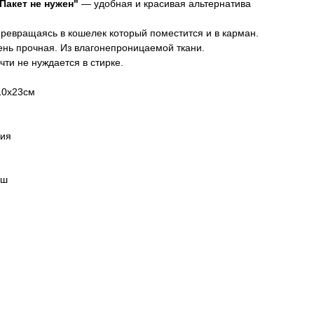
Пакет не нужен"
— удобная и красивая альтернатива
превращаясь в кошелек который поместится и в карман.
ень прочная. Из влагонепроницаемой ткани.
чти не нуждается в стирке.
10х23см
сия
еш