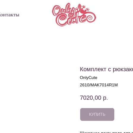
онтакты
Комплект с рюкза
OnlyCute
2610/MAK7014R1M
7020,00
р.
КУПИТЬ