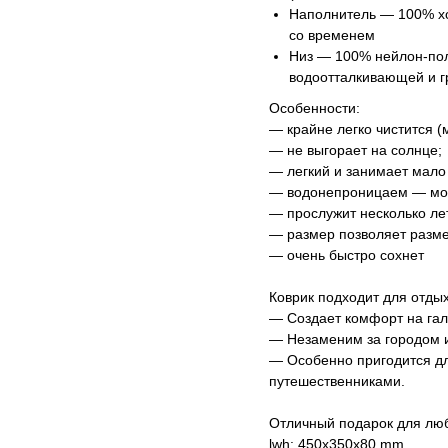
Наполнитель — 100% хо
со временем
Низ — 100% нейлон-пол
водоотталкивающей и г
Особенности:
— крайне легко чистится (
— не выгорает на солнце;
— легкий и занимает мало
— водонепроницаем — можн
— прослужит несколько лет
— размер позволяет разме
— очень быстро сохнет
Коврик подходит для отдых
— Создает комфорт на гал
— Незаменим за городом и 
— Особенно пригодится д
путешественниками.
Отличный подарок для лю
lwh: 450x350x80 mm