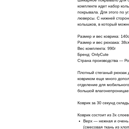
Шикарное покрывало для о
комплекте идет набор кол
покрывала. Для этого по 
люверсы. С нижней сторо
колышков, в который можн
Размер и вес коврика: 140
Размер и вес рюкзака: 38с
Вес комплекта: 990г
Бренд: OnlyCute
Страна производства — Р
Плотный стеганый рюкзак д
ковриком еще много допол
отделение для мобильног
большой влагонепроницае
Коврик за 30 секунд склад
Коврик состоит из 3х слоев
Верх — нежная и очень 
(смесовая ткань из хлоп