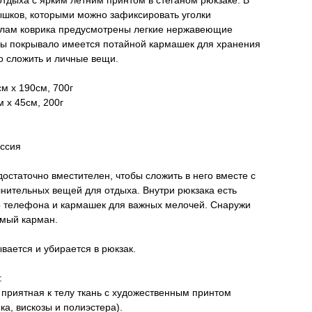
тдыха с ярким летним принтом в стеганом рюкзаке. В
ышков, которыми можно зафиксировать уголки
углам коврика предусмотрены легкие нержавеющие
ны покрывало имеется потайной кармашек для хранения
о сложить и личные вещи.
см х 190см, 700г
м х 45см, 200г
оссия
остаточно вместителен, чтобы сложить в него вместе с
нительных вещей для отдыха. Внутри рюкзака есть
о телефона и кармашек для важных мелочей. Снаружи
мый карман.
ывается и убирается в рюкзак.
:
приятная к телу ткань с художественным принтом
ка, вискозы и полиэстера).